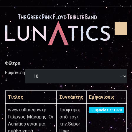
Φίλτρα
Εμφάνιση
#
Τίτλος
Συντάκτης
Εμφανίσεις
www.culturenow.gr
Γράφτηκε
Εμφανίσεις: 1878
Γιώργος Μάκαρης: Οι
από τον/
Λunatics είναι μια
την Super
ομάδα επτά
User