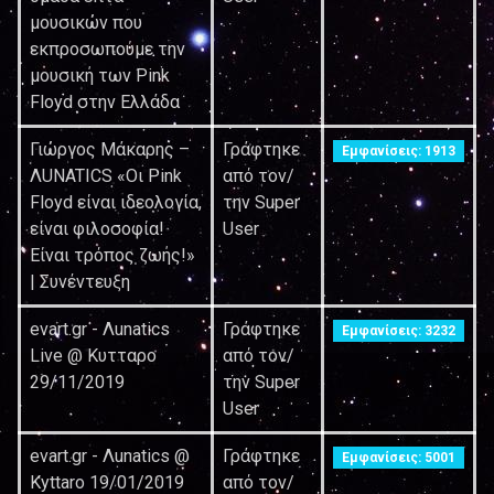
μουσικών που
εκπροσωπούμε την
μουσική των Pink
Floyd στην Ελλάδα
Γιώργος Μάκαρης –
Γράφτηκε
Εμφανίσεις: 1913
ΛUNATICS «Οι Pink
από τον/
Floyd είναι ιδεολογία,
την Super
είναι φιλοσοφία!
User
Είναι τρόπος ζωής!»
| Συνέντευξη
evart.gr - Λunatics
Γράφτηκε
Εμφανίσεις: 3232
Live @ Κυτταρο
από τον/
29/11/2019
την Super
User
evart.gr - Λunatics @
Γράφτηκε
Εμφανίσεις: 5001
Kyttaro 19/01/2019
από τον/